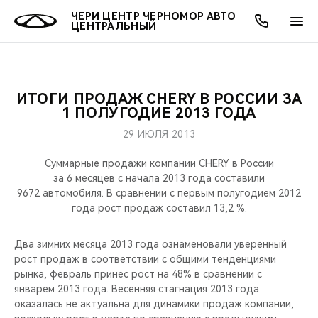
ЧЕРИ ЦЕНТР ЧЕРНОМОР АВТО
ЦЕНТРАЛЬНЫЙ
ИТОГИ ПРОДАЖ CHERY В РОССИИ ЗА
ОНЛАЙН СЕРВИСЫ
ПОКУПАТЕЛЯМ
ВЛАДЕЛЬЦАМ
О КОМПАНИИ
МИР CHERY
МОДЕЛИ
1 ПОЛУГОДИЕ 2013 ГОДА
29 ИЮЛЯ 2013
О НАС
ВЫБОР И ПОКУПКА
СЕРВИС
О БРЕНДЕ
ВЫБОР И ПОКУПКА
ВСЕ МОДЕЛИ
Суммарные продажи компании CHERY в России
МЫ В СОЦСЕТЯХ
КРЕДИТ И СТРАХОВАНИЕ
ЗАПЧАСТИ И АКСЕССУАРЫ
CHERY В СОЦСЕТЯХ
за 6 месяцев с начала 2013 года составили
КРОССОВЕРЫ
9672 автомобиля. В сравнении с первым полугодием 2012
года рост продаж составил 13,2 %.
АКСЕССУАРЫ
ПОДДЕРЖКА
ЛЮДИ CHERY
СЕДАНЫ
Два зимних месяца 2013 года ознаменовали уверенный
ТЕХНИЧЕСКОЕ ОБСЛУЖИВАНИЕ
БЛАГОТВОРИТЕЛЬНОСТЬ
рост продаж в соответствии с общими тенденциями
НОВИНКИ
рынка, февраль принес рост на 48% в сравнении с
CHERY И СПОРТ
январем 2013 года. Весенняя стагнация 2013 года
оказалась не актуальна для динамики продаж компании,