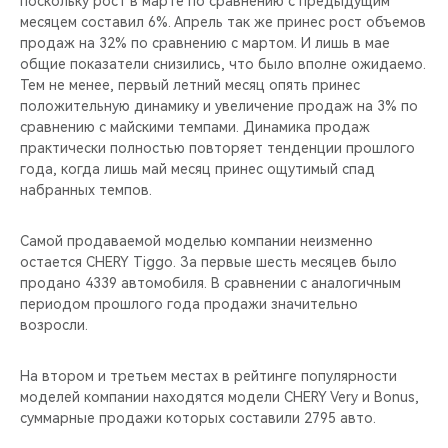
поскольку рост в марте по сравнению с предыдущим
CHERY REMOTE
месяцем составил 6%. Апрель так же принес рост объемов
продаж на 32% по сравнению с мартом. И лишь в мае
CHERY CONNECT
общие показатели снизились, что было вполне ожидаемо.
Тем не менее, первый летний месяц опять принес
НАШИ МЕРОПРИЯТИЯ
положительную динамику и увеличение продаж на 3% по
сравнению с майскими темпами. Динамика продаж
практически полностью повторяет тенденции прошлого
CHERY ДЛЯ ДЕТЕЙ
года, когда лишь май месяц принес ощутимый спад
набранных темпов.
Самой продаваемой моделью компании неизменно
остается CHERY Tiggo. За первые шесть месяцев было
продано 4339 автомобиля. В сравнении с аналогичным
периодом прошлого года продажи значительно
возросли.
На втором и третьем местах в рейтинге популярности
моделей компании находятся модели CHERY Very и Bonus,
суммарные продажи которых составили 2795 авто.