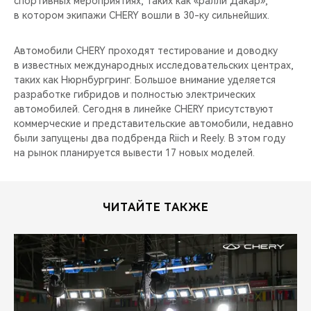
спортивных мероприятиях, таких как «ралли Дакар»,
CHERY REMOTE
в котором экипажи CHERY вошли в 30-ку сильнейших.
CHERY CONNECT
Автомобили CHERY проходят тестирование и доводку
в известных международных исследовательских центрах,
НАШИ МЕРОПРИЯТИЯ
таких как Нюрнбургринг. Большое внимание уделяется
разработке гибридов и полностью электрических
CHERY ДЛЯ ДЕТЕЙ
автомобилей. Сегодня в линейке CHERY присутствуют
коммерческие и представительские автомобили, недавно
были запущены два подбренда Riich и Reely. В этом году
на рынок планируется вывести 17 новых моделей.
ЧИТАЙТЕ ТАКЖЕ