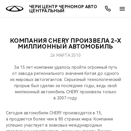
ЧЕРИ ЦЕНТР ЧЕРНОМОР АВТО
ЦЕНТРАЛЬНЫЙ
КОМПАНИЯ CHERY ПРОИЗВЕЛА 2-Х
ОНЛАЙН СЕРВИСЫ
ПОКУПАТЕЛЯМ
ВЛАДЕЛЬЦАМ
О КОМПАНИИ
МИР CHERY
МОДЕЛИ
МИЛЛИОННЫЙ АВТОМОБИЛЬ
26 МАРТА 2010
О НАС
ВЫБОР И ПОКУПКА
СЕРВИС
О БРЕНДЕ
ВЫБОР И ПОКУПКА
ВСЕ МОДЕЛИ
За 15 лет компании удалось пройти огромный путь
МЫ В СОЦСЕТЯХ
КРЕДИТ И СТРАХОВАНИЕ
ЗАПЧАСТИ И АКСЕССУАРЫ
CHERY В СОЦСЕТЯХ
от завода регионального значения Китая до одного
КРОССОВЕРЫ
их мировых автогигантов. Серьезный технологический
прорыв был сделан за последние годы, ведь свой
АКСЕССУАРЫ
ПОДДЕРЖКА
ЛЮДИ CHERY
миллионный автомобиль CHERY произвела только
СЕДАНЫ
в 2007 году.
ТЕХНИЧЕСКОЕ ОБСЛУЖИВАНИЕ
БЛАГОТВОРИТЕЛЬНОСТЬ
НОВИНКИ
Сегодня автомобили CHERY производятся в 15,
CHERY И СПОРТ
а продаются более чем в 80 странах мира. Компания
успешно участвует в знаковых международных