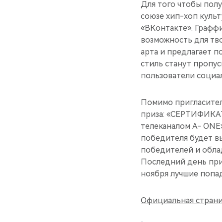
Для того чтобы пол
союзе хип-хоп куль
«ВКонтакте». Графф
возможность для тв
арта и предлагает 
стиль станут пропус
пользователи социа
Помимо пригласител
приза: «СЕРТИФИКА
телеканалом A- ONE»
победителя будет в
победителей и обла
Последний день прие
ноября лучшие попад
Официальная страни