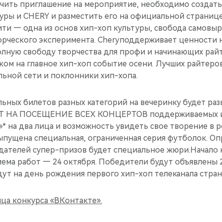
учить приглашение на мероприятие, необходимо создать
туры и CHERY и разместить его на официальной страниц
ити — одна из основ хип-хоп культуры, свобода самовы
орческого эксперимента. Cheryподдерживает ценности 
полную свободу творчества для профи и начинающих рай
ком на главное хип-хоп событие осени. Лучших райтеро
льной сети и поклонники хип-хопа.
ьных билетов разных категорий на вечеринку будет раз
Т НА ПОСЕЩЕНИЕ ВСЕХ КОНЦЕРТОВ поддерживаемых и
* на два лица и возможность увидеть свое творение в р
ыпущена специальная, ограниченная серия футболок. О
дателей супер-призов будет специальное жюри.Начало к
ма работ — 24 октября. Победители будут объявлены 29
ут на день рождения первого хип-хоп телеканала стран
ца конкурса «ВКонтакте».