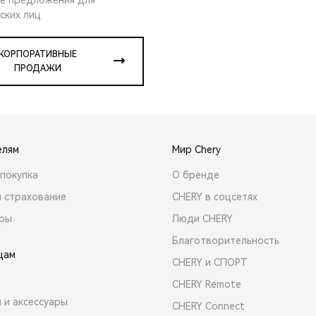
ских лиц
КОРПОРАТИВНЫЕ
ПРОДАЖИ
елям
Мир Chery
покупка
О бренде
и страхование
CHERY в соцсетях
ары
Люди CHERY
Благотворительность
цам
CHERY и СПОРТ
CHERY Remote
 и аксессуары
CHERY Connect