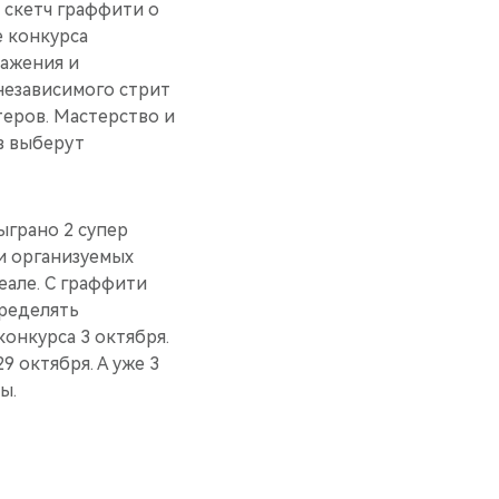
 скетч граффити о
е конкурса
ражения и
независимого стрит
теров. Мастерство и
в выберут
ыграно 2 супер
 организуемых
еале. С граффити
пределять
онкурса 3 октября.
 октября. А уже 3
ы.