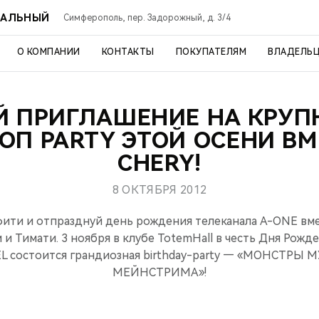
РАЛЬНЫЙ
Симферополь, пер. Задорожный, д. 3/4
О КОМПАНИИ
КОНТАКТЫ
ПОКУПАТЕЛЯМ
ВЛАДЕЛЬ
Й ПРИГЛАШЕНИЕ НА КРУ
ОП PARTY ЭТОЙ ОСЕНИ ВМ
CHERY!
8 ОКТЯБРЯ 2012
фити и отпразднуй день рождения телеканала A-ONE вмес
и Тимати. 3 ноября в клубе TotemHall в честь Дня Рож
 состоится грандиозная birthday-party — «МОНСТР
МЕЙНСТРИМА»!