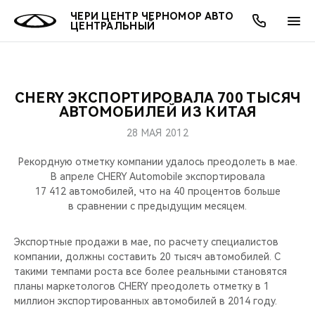
ЧЕРИ ЦЕНТР ЧЕРНОМОР АВТО
ЦЕНТРАЛЬНЫЙ
CHERY ЭКСПОРТИРОВАЛА 700 ТЫСЯЧ
ОНЛАЙН СЕРВИСЫ
ПОКУПАТЕЛЯМ
ВЛАДЕЛЬЦАМ
О КОМПАНИИ
МИР CHERY
МОДЕЛИ
АВТОМОБИЛЕЙ ИЗ КИТАЯ
28 МАЯ 2012
О НАС
ВЫБОР И ПОКУПКА
СЕРВИС
О БРЕНДЕ
ВЫБОР И ПОКУПКА
ВСЕ МОДЕЛИ
Рекордную отметку компании удалось преодолеть в мае.
МЫ В СОЦСЕТЯХ
КРЕДИТ И СТРАХОВАНИЕ
ЗАПЧАСТИ И АКСЕССУАРЫ
CHERY В СОЦСЕТЯХ
В апреле CHERY Automobile экспортировала
КРОССОВЕРЫ
17 412 автомобилей, что на 40 процентов больше
в сравнении с предыдущим месяцем.
АКСЕССУАРЫ
ПОДДЕРЖКА
ЛЮДИ CHERY
СЕДАНЫ
Экспортные продажи в мае, по расчету специалистов
ТЕХНИЧЕСКОЕ ОБСЛУЖИВАНИЕ
БЛАГОТВОРИТЕЛЬНОСТЬ
компании, должны составить 20 тысяч автомобилей. С
НОВИНКИ
такими темпами роста все более реальными становятся
CHERY И СПОРТ
планы маркетологов CHERY преодолеть отметку в 1
миллион экспортированных автомобилей в 2014 году.