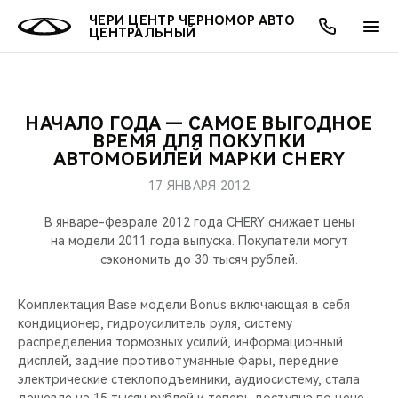
ЧЕРИ ЦЕНТР ЧЕРНОМОР АВТО
ЦЕНТРАЛЬНЫЙ
НАЧАЛО ГОДА — САМОЕ ВЫГОДНОЕ
ОНЛАЙН СЕРВИСЫ
ПОКУПАТЕЛЯМ
ВЛАДЕЛЬЦАМ
О КОМПАНИИ
МИР CHERY
МОДЕЛИ
ВРЕМЯ ДЛЯ ПОКУПКИ
АВТОМОБИЛЕЙ МАРКИ CHERY
О НАС
ВЫБОР И ПОКУПКА
СЕРВИС
О БРЕНДЕ
ВЫБОР И ПОКУПКА
ВСЕ МОДЕЛИ
17 ЯНВАРЯ 2012
МЫ В СОЦСЕТЯХ
КРЕДИТ И СТРАХОВАНИЕ
ЗАПЧАСТИ И АКСЕССУАРЫ
CHERY В СОЦСЕТЯХ
В январе-феврале 2012 года CHERY снижает цены
КРОССОВЕРЫ
на модели 2011 года выпуска. Покупатели могут
сэкономить до 30 тысяч рублей.
АКСЕССУАРЫ
ПОДДЕРЖКА
ЛЮДИ CHERY
СЕДАНЫ
Комплектация Base модели Bonus включающая в себя
ТЕХНИЧЕСКОЕ ОБСЛУЖИВАНИЕ
БЛАГОТВОРИТЕЛЬНОСТЬ
кондиционер, гидроусилитель руля, систему
НОВИНКИ
распределения тормозных усилий, информационный
CHERY И СПОРТ
дисплей, задние противотуманные фары, передние
электрические стеклоподъемники, аудиосистему, стала