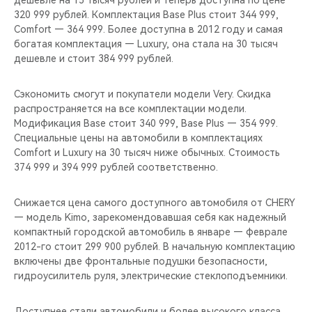
дешевле на 15 тысяч рублей и теперь доступна по цене
CHERY REMOTE
320 999 рублей. Комплектация Base Plus стоит 344 999,
Comfort — 364 999. Более доступна в 2012 году и самая
CHERY CONNECT
богатая комплектация — Luxury, она стала на 30 тысяч
дешевле и стоит 384 999 рублей.
НАШИ МЕРОПРИЯТИЯ
Сэкономить смогут и покупатели модели Very. Скидка
CHERY ДЛЯ ДЕТЕЙ
распространяется на все комплектации модели.
Модификация Base стоит 340 999, Base Plus — 354 999.
Специальные цены на автомобили в комплектациях
Comfort и Luxury на 30 тысяч ниже обычных. Стоимость
374 999 и 394 999 рублей соответственно.
Снижается цена самого доступного автомобиля от CHERY
— модель Kimo, зарекомендовавшая себя как надежный
компактный городской автомобиль в январе — феврале
2012-го стоит 299 900 рублей. В начальную комплектацию
включены две фронтальные подушки безопасности,
гидроусилитель руля, электрические стеклоподъемники.
Доступнее стали автомобили и более высокого класса.